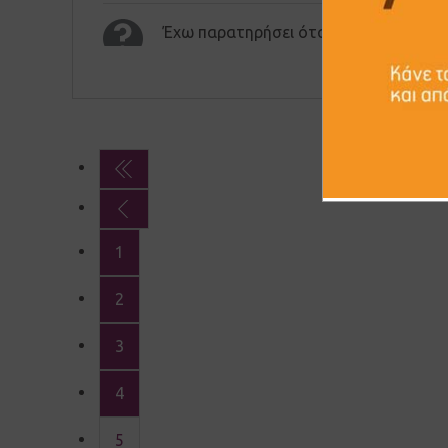
Έχω παρατηρήσει όταν πέφτει η εξωτερ
1
2
3
4
5