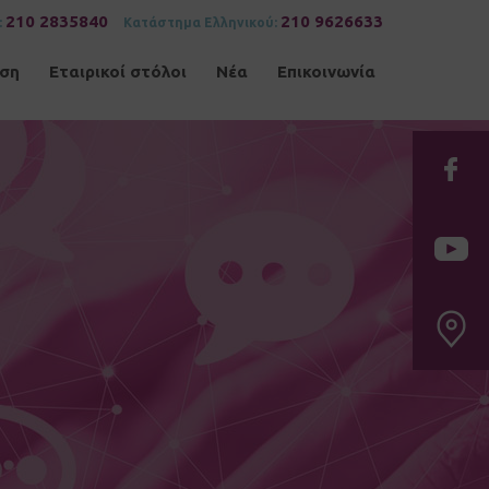
210 2835840
210 9626633
:
Κατάστημα Ελληνικού:
ηση
Εταιρικοί στόλοι
Νέα
Επικοινωνία