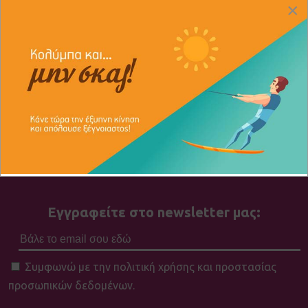
×
View the embedded image gallery online at:
https://www.tsopelogiannisautogas.gr/seat#sigProId4f1ee7
Εγγραφείτε στο newsletter μας:
Συμφωνώ με την πολιτική χρήσης και προστασίας
προσωπικών δεδομένων.