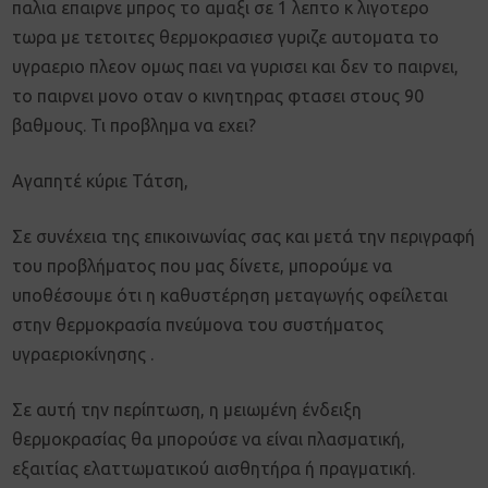
παλια επαιρνε μπρος το αμαξι σε 1 λεπτο κ λιγοτερο
τωρα με τετοιτες θερμοκρασιεσ γυριζε αυτοματα το
υγραεριο πλεον ομως παει να γυρισει και δεν το παιρνει,
το παιρνει μονο οταν ο κινητηρας φτασει στους 90
βαθμους. Τι προβλημα να εχει?
Αγαπητέ κύριε Τάτση,
Σε συνέχεια της επικοινωνίας σας και μετά την περιγραφή
του προβλήματος που μας δίνετε, μπορούμε να
υποθέσουμε ότι η καθυστέρηση μεταγωγής οφείλεται
στην θερμοκρασία πνεύμονα του συστήματος
υγραεριοκίνησης .
Σε αυτή την περίπτωση, η μειωμένη ένδειξη
θερμοκρασίας θα μπορούσε να είναι πλασματική,
εξαιτίας ελαττωματικού αισθητήρα ή πραγματική.