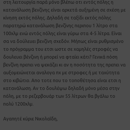
στη λειτουργία παρά μόνο βλέπω οτι εντός πόλης η
κατανάλωση βενζίνης είναι αρκετά αυξημένη σε σχέση με
κίνηση εκτός πόλης. Δηλαδή σε ταξίδι εκτός πόλης
παρατηρώ κατανάλωση βενζίνης περιπου 1 λίτρο στα
100χλμ ενώ εντός πόλης είναι γύρω στα 4-5 λίτρα. Είναι
σα να δούλευει βενζίνη σχεδόν. Μήπως είναι ρυθμισμένο
το πρόγραμμα του ετσι ωστε σε χαμηλές στροφές να
δουλευει βένζινη ή μπορεί να φταίει κάτι? Γενικά πόση
βενζίνη πρεπει να ψεκάζει κι αν η ποσότητα της πρεπει να
αυξομειώνεται αναλογα πχ με στροφες ή με ταχύτητα
στο κιβώτιο. Απο τοτε που το τοποθέτησα είναι ετσι η
κατανάλωση. Αν το δουλέψω δηλαδή μόνο μέσα στην
πόλη, με το ρεζερβουάρ των 55 λίτρων θα βγάλω το
πολύ 1200χλμ.
Αγαπητέ κύριε Νικολαΐδη,