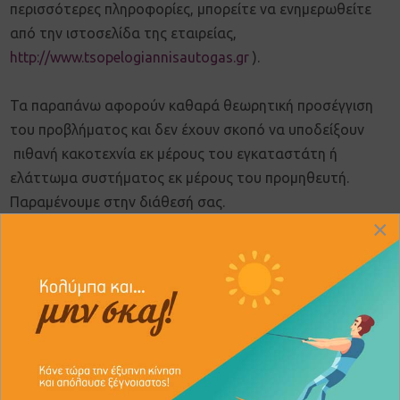
περισσότερες πληροφορίες, μπορείτε να ενημερωθείτε
από την ιστοσελίδα της εταιρείας,
http://www.tsopelogiannisautogas.gr
).
Τα παραπάνω αφορούν καθαρά θεωρητική προσέγγιση
του προβλήματος και δεν έχουν σκοπό να υποδείξουν
πιθανή κακοτεχνία εκ μέρους του εγκαταστάτη ή
ελάττωμα συστήματος εκ μέρους του προμηθευτή.
Παραμένουμε στην διάθεσή σας.
×
Εγγραφείτε στο newsletter μας:
Συμφωνώ με την πολιτική χρήσης και προστασίας