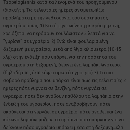
Tsopelogiannis κατά τα λεγομενά του προηγούμενου
ιδιοκτήτη. Τις τελευταιες ημέρες αντιμετωπίζω
προβλήματα με την λεθτουργία του συστήματος
υγραερίου όπως: 1) Κατά την εκκίνηση με κρύα μηχανή,
χρειάζεται να περάσουν τουλάχιστον 5 λεπτά για να
"γυρίσει" σε υγραέριο. 2) Ενώ είναι φουλαρισμένη
δεξαμενή με υγραέριο, μετά από λίγα χιλιόμετρα (10-15
χλμ) στην ένδειξη που υπάρχει για την ποσότητα του
υγραερίου στη δεξαμενή, δείχνει ένα λαμπάκι λιγότερο.
(δηλαδή πως έχω κάψει αρκετό υγραέριο) 3) Το πιο
σοβαρό πρόβλημα που υπάρχει είναι πως τις τελευταίες 2
ημέρες πότε γυρναει σε βενζίνη, πότε γυρνάει σε
υγραέριο, πότε δεν ανάβουν καθόλου τα λαμπάκια στην
ένδειξη του υγραερίου, πότε αναβοσβήνουν, πότε
ακούγεται οτι γυρνάει σε υγραέριο, πότε ανάβει και ένα
κόκκινο λαμπάκι μαζί με τα πράσινα που υπάρχουν για να
δείχνουν πόσο υγραέριο υπάρχει μέσα στη δεξαμνή...κλπ