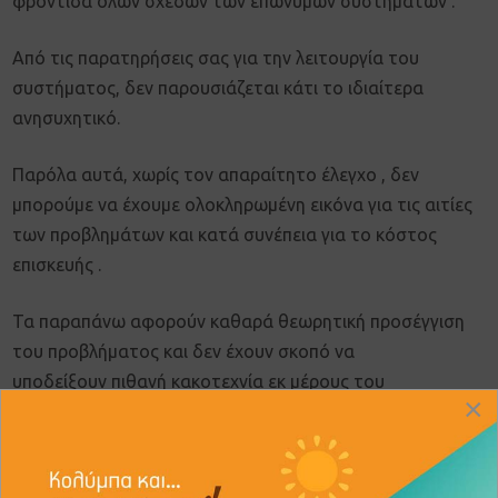
φροντίδα όλων σχεδών των επώνυμων συστημάτων .
Από τις παρατηρήσεις σας για την λειτουργία του
συστήματος, δεν παρουσιάζεται κάτι το ιδιαίτερα
ανησυχητικό.
Παρόλα αυτά, χωρίς τον απαραίτητο έλεγχο , δεν
μπορούμε να έχουμε ολοκληρωμένη εικόνα για τις αιτίες
των προβλημάτων και κατά συνέπεια για το κόστος
επισκευής .
Τα παραπάνω αφορούν καθαρά θεωρητική προσέγγιση
του προβλήματος και δεν έχουν σκοπό να
υποδείξουν πιθανή κακοτεχνία εκ μέρους του
×
εγκαταστάτη ή ελάττωμα συστήματος εκ μέρους του
προμηθευτή.