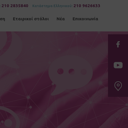
210 2835840
210 9626633
:
Κατάστημα Ελληνικού:
ηση
Εταιρικοί στόλοι
Νέα
Επικοινωνία