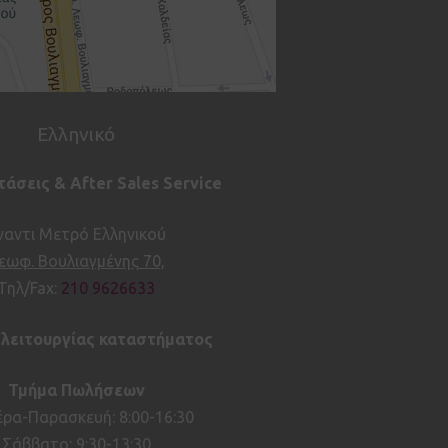
Ελληνικό
άσεις & After Sales Service
ναντι Μετρό Ελληνικού
εωφ. Βουλιαγμένης 70,
Τηλ/Fax:
210 9626633
 λειτουργίας καταστήματος
Τμήμα Πωλήσεων
ρα-Παρασκευή: 8:00-16:30
Σάββατο: 9:30-13:30