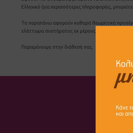
Ελληνικό (για περισσότερες πληροφορίες, μπορείτε
Τα παραπάνω αφορούν καθαρά θεωρητική προσέγγι
ελάττωμα συστήματος εκ μέρους του προμηθευτή
Παραμένουμε στην διάθεσή σας.
Εγγραφ
Συμφ