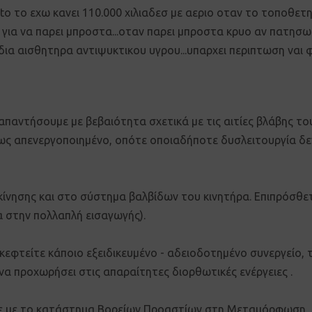
ato το εχω κανει 110.000 χιλιαδεσ με αεριο οταν το τοποθετ
 για να παρει μπροστα...οταν παρει μπροστα κρυο αν πατησω 
α αισθητηρα αντιψυκτικου υγρου...υπαρχει περιπτωση ναι φτ
απαντήσουμε με βεβαιότητα σχετικά με τις αιτίες βλάβης το
ρως απενεργοποιημένο, οπότε οποιαδήποτε δυσλειτουργία δε
νησης και στο σύστημα βαλβίδων του κινητήρα. Επιπρόσθετα,
α στην πολλαπλή εισαγωγής).
κεφτείτε κάποιο εξειδικευμένο - αδειοδοτημένο συνεργείο,
ι να προχωρήσει στις απαραίτητες διορθωτικές ενέργειες .
ετε με το κατάστημα Βορείων Προαστίων στη Μεταμόρφωση,