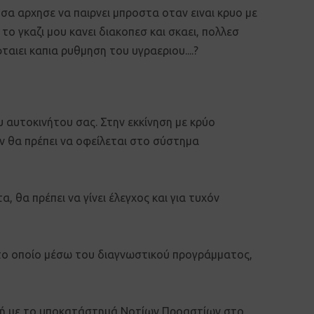
ησα αρχησε να παιρνει μπροστα οταν ειναι κρυο με
το γκαζι μου κανει διακοπεσ και σκαει, πολλεσ
αιει καπια ρυθμηση του υγραεριου....?
υ αυτοκινήτου σας. Στην εκκίνηση με κρύο
ν θα πρέπει να οφείλεται στο σύστημα
 θα πρέπει να γίνει έλεγχος και για τυχόν
 το οποίο μέσω του διαγνωστικού προγράμματος,
 ή με το υποκατάστημά Νοτίων Προαστίων στο