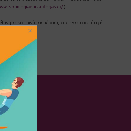
www.tsopelogiannisautogas.gr/
).
θανή κακοτεχνία εκ μέρους του εγκαταστάτη ή
×
δομένων.