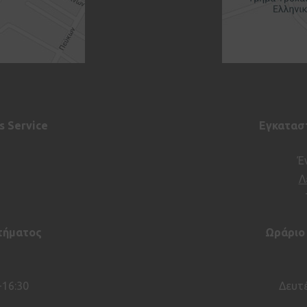
s Service
Εγκαταστ
Έ
Λ
τήματος
Ωράριο
-16:30
Δευτέ