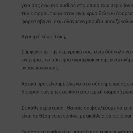
γεια σας εχω ενα audi a4 στο οποιο εχω αεριο lov
την 2 φορα....τωρα οταν ειναι κρυο θελει 6-7φορεσ
φορεσ σβηνει...εχω αλαγμενα μπουζια μπουζοκαλωδι
Αγαπητέ κύριε Τάκη,
Σύμφωνα με την περιγραφή σας, είναι δύσκολο να 
κινητήρα , το σύστημα υγραεριοκίνησης είναι πλή
υγραεριοκίνησης.
Αρχικά προτείνουμε έλεγχο στο σύστημα κρύας εκκί
διαρροή των μπεκ αερίου (εσωτερική διαρροή μέσ
Σε κάθε περίπτωση , θα σας συμβουλεύαμε να επισ
είναι σε θέση να εντοπίσει με ακρίβεια τα αίτια κα
Εφόσον το επιθυμείτε, μπορείτε να επικοινωνήσ