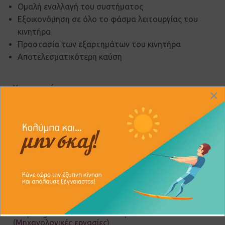
Ομαλή εναλλαγή του συστήματος
Εξοικονόμηση σε όλο το φάσμα λειτουργίας του
κινητήρα
Προστασία των εξαρτημάτων του κινητήρα
Αποτελεσματικότερη καύση
Υγραεριοκίνηση
×
Προσφορές Υγραεριοκίνησης
Δεξαμενές
Αεριοκίνηση
After Sales Service
Tsopelogianni Total Service Experts
(Μηχανολογικές εργασίες)