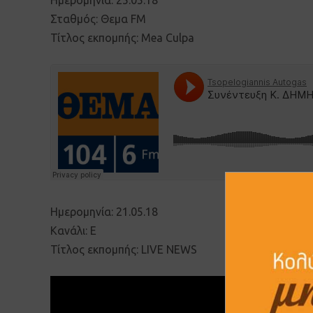
Ημερομηνία: 25.05.18
Σταθμός: Θεμα FM
Τίτλος εκπομπής: Mea Culpa
Ημερομηνία: 21.05.18
Κανάλι: Ε
Τίτλος εκπομπής: LIVE NEWS