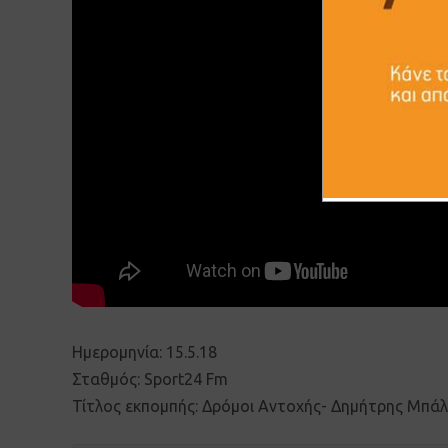
Ημερομηνία: 15.5.18
Σταθμός: Sport24 Fm
Τίτλος εκπομπής: Δρόμοι Αντοχής- Δημήτρης Μπά